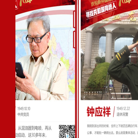
孔祥苍：百丈悬崖一身轻 在平凡岗位