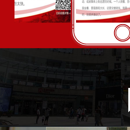
在嵩明县老年大学国画教室里，孔祥苍正在挥毫泼墨，指点
精神矍铄，一身蓝色的中式对襟短衫，以及言谈中始终保持的平
性。
[详情]