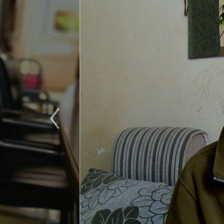
杨兴仁：当了30多年记者，见证昆明
“以前我们那一辈的记者，外出采访都是骑自行车。”杨兴仁
率很低，他曾经骑了80多公里到嵩明采访，单是去就花了四五
往返。
[详情]