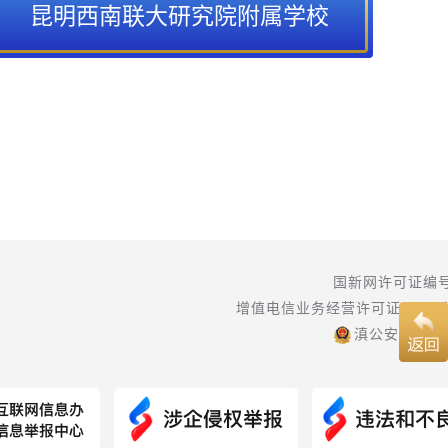
昆明西南联大研究院附属学校
国新网许可证编号:5
增值电信业务经营许可证(ICP):
滇公安备案 530