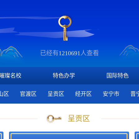
已经有
1210691
人查看
璀璨名校
特色办学
国际特色
山区
官渡区
呈贡区
经开区
安宁市
晋
呈贡区