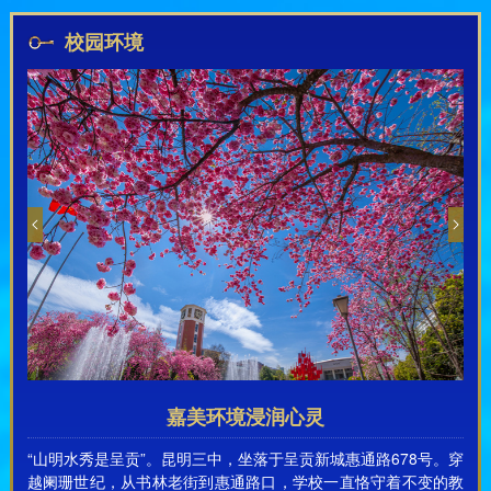
校园环境
嘉美环境浸润心灵
“山明水秀是呈贡”。昆明三中，坐落于呈贡新城惠通路678号。穿
越阑珊世纪，从书林老街到惠通路口，学校一直恪守着不变的教