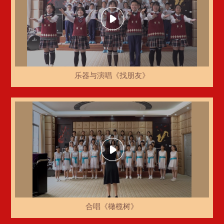
乐器与演唱《找朋友》
合唱《橄榄树》