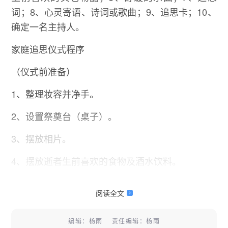
词；8、心灵寄语、诗词或歌曲；9、追思卡；10、
确定一名主持人。
家庭追思仪式程序
（仪式前准备）
1、整理妆容并净手。
2、设置祭奠台（桌子）。
3、摆放相片。
4、摆放逝者生前喜欢的食物及酒水饮料。
5、摆放追思卡及其它物
阅读全文
编辑：杨雨 责任编辑：杨雨