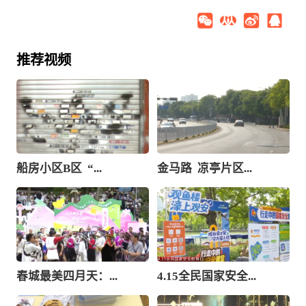
推荐视频
船房小区B区 “...
金马路 凉亭片区...
春城最美四月天：...
4.15全民国家安全...