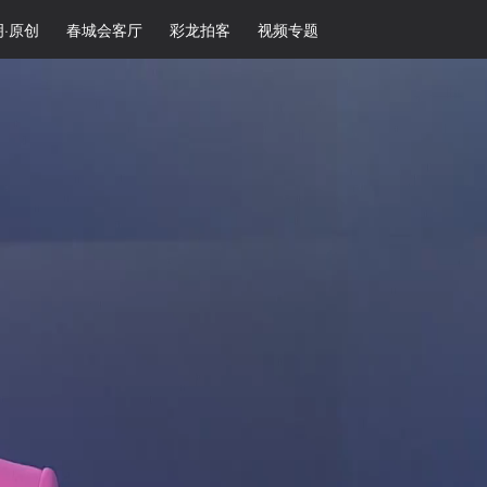
·原创
春城会客厅
彩龙拍客
视频专题