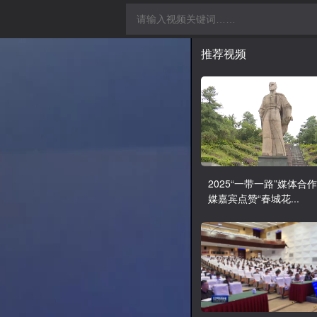
推荐视频
2025“一带一路”媒体合
媒嘉宾点赞“春城花...