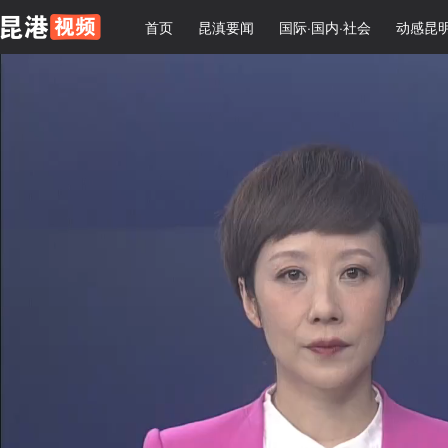
首页
昆滇要闻
国际·国内·社会
动感昆明