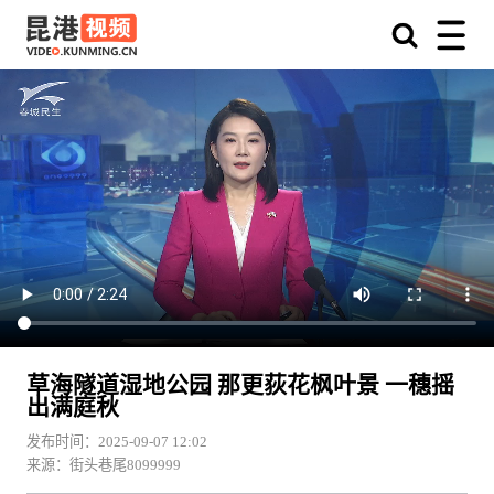
草海隧道湿地公园 那更荻花枫叶景 一穗摇
出满庭秋
发布时间：2025-09-07 12:02
来源：街头巷尾8099999