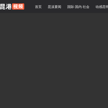
首页
昆滇要闻
国际·国内·社会
动感昆明