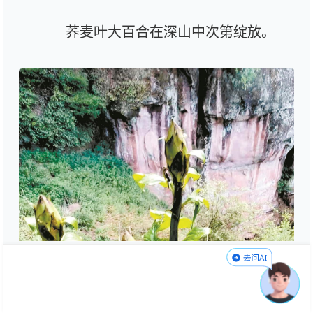
荞麦叶大百合在深山中次第绽放。