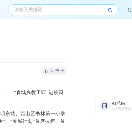
注
大
中
小
全”——“春城兴教工匠”进校园
AI总结
记录阅读笔记
昆明东站、西山区书林第一小学
”、“春城计划”首席技师、首