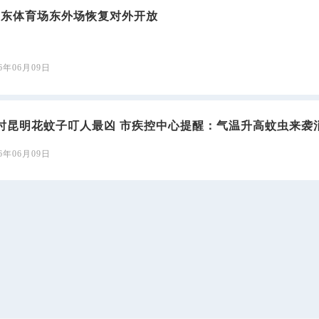
拓东体育场东外场恢复对外开放
26年06月09日
时昆明花蚊子叮人最凶 市疾控中心提醒：气温升高蚊虫来袭
26年06月09日