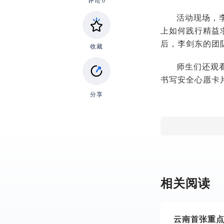
评论
0
活动现场，
上如何践行精益
后，李剑东的团
收藏
师生们还观
书写安全心愿卡
分享
相关阅读
云南首张重