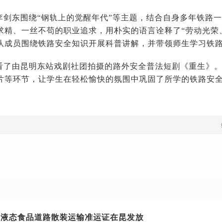
李剑东围绕“钢轨上的觉醒年代”等主题，结合自身多年铁路
求精、一丝不苟的职业追求，用朴实的语言诠释了“劳动光荣
队成员围绕铁路安全知识开展科普讲解，并带领师生学习铁
看了由昆明东站戏剧社团拍摄的路外安全普法短剧《重生》
片等环节，让学生在轻松愉快的氛围中巩固了所学的铁路安
点液态食品道路散装运输准运证在昆发放