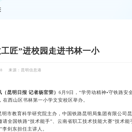
情
教工匠”进校园走进书林一小
58
来源：昆明信息港
讯（昆明日报
记者杨官荣
）
6月9日，“学劳动精神•守铁路安
场，在西山区书林第一小学文安校区举办。
昆明市教育科学研究院主办，中国铁路昆明局集团有限公司
邀请全国铁路“技术能手”、云南省职工技术技能大赛“技术能手
匠”李剑东担任主讲人。