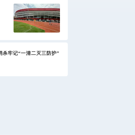
消杀牢记“一清二灭三防护”