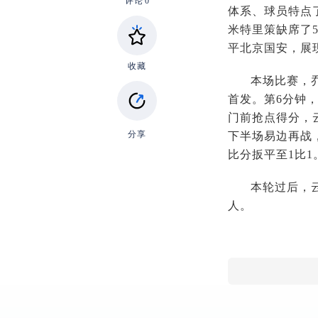
评论
0
体系、球员特点
米特里策缺席了
平北京国安，展
收藏
本场比赛，
首发。第6分钟
门前抢点得分，
分享
下半场易边再战
比分扳平至1比
本轮过后，云
人。