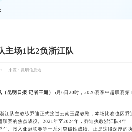
情
队主场1比2负浙江队
05
来源：昆明信息港
讯（
昆明日报 记者王姗
）
5月6日20时，2026赛季中超联赛
前浙江队主教练乔迪正式接过云南玉昆教鞭，本场比赛也因乔
联赛的焦点战役。2021年至2024年，乔迪执教浙江队4
季军、闯入亚冠联赛等一系列突破性成绩。正是这段深厚的