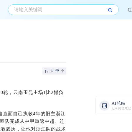
注
大
中
小
第10轮，云南玉昆主场1比2憾负
AI总结
记录阅读笔记
迪直面自己执教4年的旧主浙江
年，率队完成从中甲重返中超、连
执教履历，让他对浙江队的战术