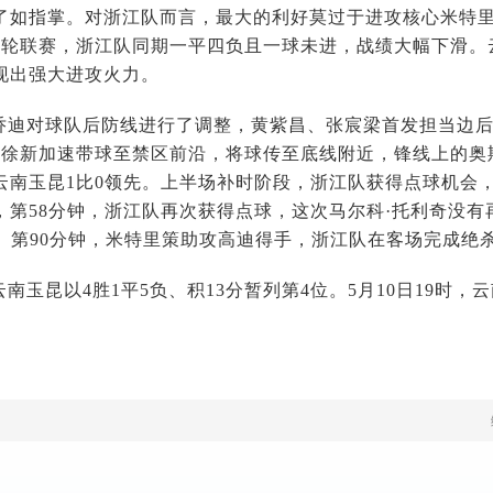
了如指掌。对浙江队而言，最大的利好莫过于进攻核心米特
5轮联赛，浙江队同期一平四负且一球未进，战绩大幅下滑。
现出强大进攻火力。
乔迪对球队后防线进行了调整，黄紫昌、张宸梁首发担当边
，徐新加速带球至禁区前沿，将球传至底线附近，锋线上的奥
云南玉昆1比0领先。上半场补时阶段，浙江队获得点球机会
，第58分钟，浙江队再次获得点球，这次马尔科·托利奇没
1。第90分钟，米特里策助攻高迪得手，浙江队在客场完成绝
南玉昆以4胜1平5负、积13分暂列第4位。5月10日19时