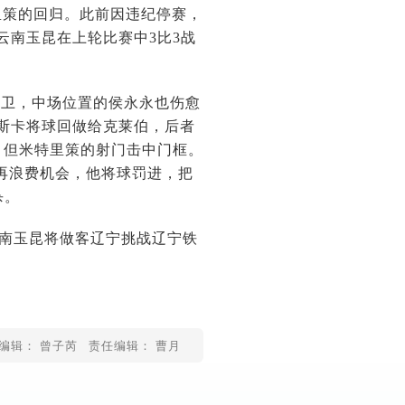
里策的回归。此前因违纪停赛，
云南玉昆在上轮比赛中3比3战
后卫，中场位置的侯永永也伤愈
斯卡将球回做给克莱伯，后者
，但米特里策的射门击中门框。
有再浪费机会，他将球罚进，把
杀。
，云南玉昆将做客辽宁挑战辽宁铁
编辑： 曾子芮
责任编辑： 曹月