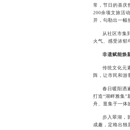
常，节日的喜庆
200余项文旅
开，勾勒出一幅
从社区市集
火气、感受浓郁
非遗赋能焕
传统文化元
阵，让市民和游
春日暖阳洒
打造“湖畔雅集
舟、逛集于一体
步入翠湖，
成趣，定格出独