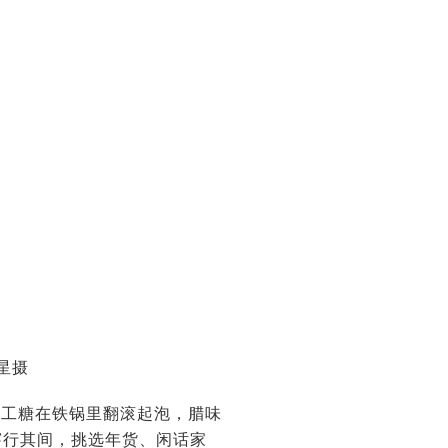
星摄
手工糖在铁锅里翻滚起泡，腊味
穿行其间，挑选年货、闲话家