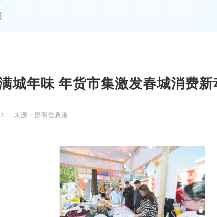
情
 满城年味 年货市集激发春城消费新
53
来源：昆明信息港