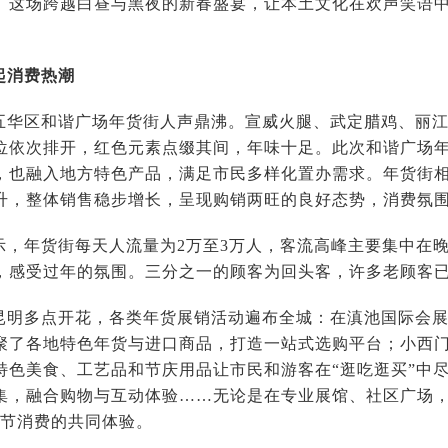
。这场跨越白昼与黑夜的新春盛宴，让本土文化在欢声笑语
。
起消费热潮
五华区和谐广场年货街人声鼎沸。宣威火腿、武定腊鸡、丽
位依次排开，红色元素点缀其间，年味十足。此次和谐广场年
，也融入地方特色产品，满足市民多样化置办需求。年货街
升，整体销售稳步增长，呈现购销两旺的良好态势，消费氛
示，年货街每天人流量为2万至3万人，客流高峰主要集中在
，感受过年的氛围。三分之一的顾客为回头客，许多老顾客
昆明多点开花，各类年货展销活动遍布全城：在滇池国际会
聚了各地特色年货与进口商品，打造一站式选购平台；小西
特色美食、工艺品和节庆用品让市民和游客在“逛吃逛买”中
集，融合购物与互动体验……无论是在专业展馆、社区广场，
春节消费的共同体验。