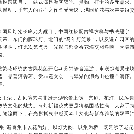
物琳琅满目，一站式满足游客逛吃、赏购、打卡的多元需求
头攒动，手艺人的匠心之作备受青睐，满园鲜花与欢声笑语
0米国风灯笼长廊尤为醒目，中国红搭配吉祥纹样与书法题字，
天幕、东门的藤球灯、北门的“马年灯笼鼓”，以及遍布园区
幕降临，灯光次第点亮，光影与郁金香花海交相辉映，为集
感。
0艘繁花环绕的古风花船开启40分钟静音巡游，串联起湖景秘
船，品普洱香茗、赏非遗文创，与翠湖的湖光山色撞个满怀
境。
火正浓，古风演艺与非遗巡游轮番上演，京剧、花灯、民族
传统文化的魅力。河灯祈福仪式更是将氛围感拉满，大家手
灯随流而下，在光影摇曳中感受本土文化与新春雅韵的双重
雅集”新春集市以花为媒、以灯为韵、以集为桥，既延续了老