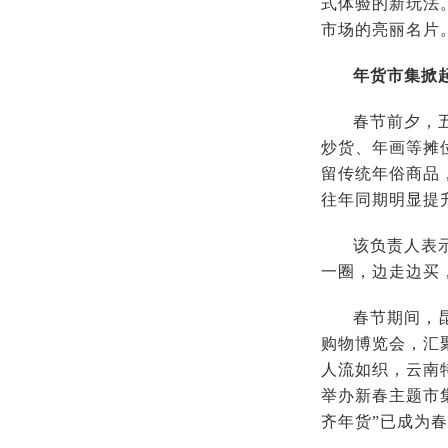
式体验的新玩法
市场的亮丽名片
年货市集掀
春节前夕，
炒货、年画等摊
留传统年俗商品
往年同期明显提
该负责人表
一圈，边走边买
春节期间，
购物博览会，汇
人流如织，云南
举办新春主题市
齐年货”已成为