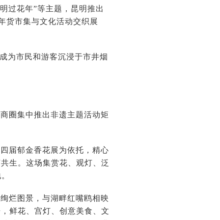
明过花年”等主题，昆明推出
的年货市集与文化活动交织展
”成为市民和游客沉浸于市井烟
心商圈集中推出非遗主题活动矩
十四届郁金香花展为依托，精心
艺共生。这场集赏花、观灯、泛
地。
成绚烂图景，与湖畔红嘴鸥相映
开，鲜花、宫灯、创意美食、文