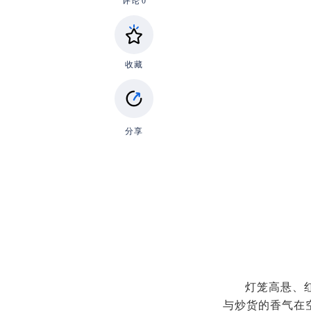
评论
0
收藏
分享
灯笼高悬、
与炒货的香气在