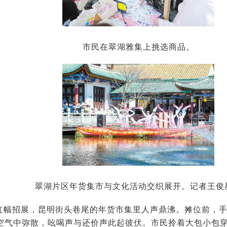
市民在翠湖雅集上挑选商品。
翠湖片区年货集市与文化活动交织展开。记者王俊
红幅招展，昆明街头巷尾的年货市集里人声鼎沸。摊位前，
空气中弥散，吆喝声与还价声此起彼伏。市民拎着大包小包