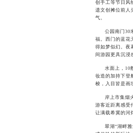
创手工等节日风
遗文创摊位前人
气。
公园南门3
福。西门的蓝花
得如梦似幻。夜
间游园更具沉浸
水面上，1
妆造的加持下登
梭，入目皆是画
岸上市集烟
游客近距离感受
让满载希冀的河
翠湖“湖畔