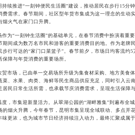
明持续推进“一刻钟便民生活圈”建设，推动居民在步行15分
消费需求。春节期间，社区型年货市集成为这一理念的生动
与烟火气在家门口升腾。
场作为“一刻钟生活圈”的基础单元，在春节消费中扮演着重
节期间成为数万名市民和游客的重要消费目的地。作为老牌
民步行可达的“家门口菜篮子”。春节前夕，市场日均客流约5
活保障与年货消费的重要场所。
农贸市场，已由单一交易场所升级为集食材采购、地方美食
蔬菜、水果、肉类、海鲜等民生商品供应充足，同时引入云
足居民日常生活所需，也承载节庆消费需求，呈现生活保障
温度，市集迎新显活力。从翠湖公园的“湖畔雅集”到遍布全
场的烟火升腾，今年春节，昆明市集呈现全域联动、多点开
让年味更浓，也为城市节日经济持续注入动力，最终汇聚成属