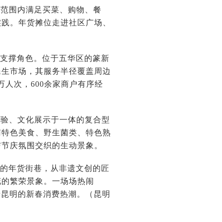
钟范围内满足买菜、购物、餐
实践。年货摊位走进社区广场、
要支撑角色。位于五华区的篆新
民生市场，其服务半径覆盖周边
万人次，600余家商户有序经
体验、文化展示于一体的复合型
南特色美食、野生菌类、特色熟
与节庆氛围交织的生动景象。
城的年货街巷，从非遗文创的匠
花的繁荣景象。一场场热闹
于昆明的新春消费热潮。（昆明