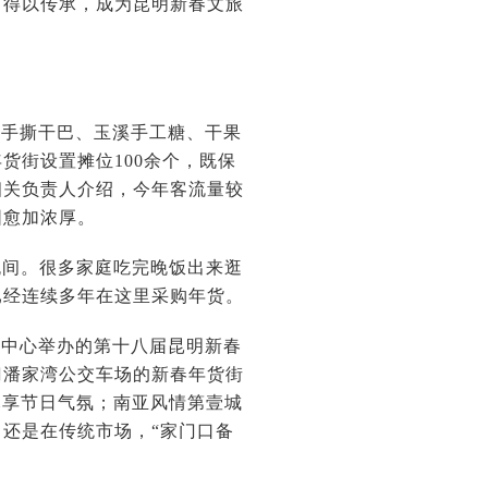
中得以传承，成为昆明新春文旅
江手撕干巴、玉溪手工糖、干果
货街设置摊位100余个，既保
相关负责人介绍，今年客流量较
围愈加浓厚。
晚间。很多家庭吃完晚饭出来逛
已经连续多年在这里采购年货。
展中心举办的第十八届昆明新春
门潘家湾公交车场的新春年货街
尽享节日气氛；南亚风情第壹城
还是在传统市场，“家门口备