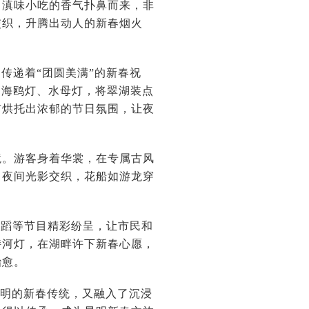
。滇味小吃的香气扑鼻而来，非
交织，升腾出动人的新春烟火
传递着“团圆美满”的新春祝
的海鸥灯、水母灯，将翠湖装点
市烘托出浓郁的节日氛围，让夜
境。游客身着华裳，在专属古风
。夜间光影交织，花船如游龙穿
舞蹈等节目精彩纷呈，让市民和
持河灯，在湖畔许下新春心愿，
治愈。
昆明的新春传统，又融入了沉浸