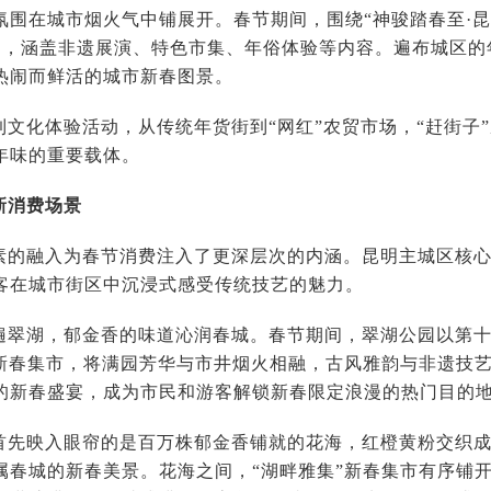
氛围在城市烟火气中铺展开。春节期间，围绕“神骏踏春至·昆
活动，涵盖非遗展演、特色市集、年俗体验等内容。遍布城区
热闹而鲜活的城市新春图景。
到文化体验活动，从传统年货街到“网红”农贸市场，“赶街子
年味的重要载体。
新消费场景
素的融入为春节消费注入了更深层次的内涵。昆明主城区核
客在城市街区中沉浸式感受传统技艺的魅力。
遍翠湖，郁金香的味道沁润春城。春节期间，翠湖公园以第
”新春集市，将满园芳华与市井烟火相融，古风雅韵与非遗技
的新春盛宴，成为市民和游客解锁新春限定浪漫的热门目的
首先映入眼帘的是百万株郁金香铺就的花海，红橙黄粉交织
属春城的新春美景。花海之间，“湖畔雅集”新春集市有序铺