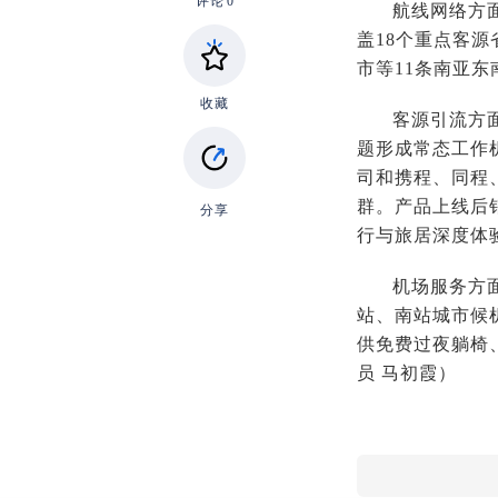
评论
0
航线网络方
盖18个重点客
市等11条南亚东
收藏
客源引流方
题形成常态工作
司和携程、同程
群。产品上线后
分享
行与旅居深度体
机场服务方
站、南站城市候
供免费过夜躺椅
员 马初霞
）