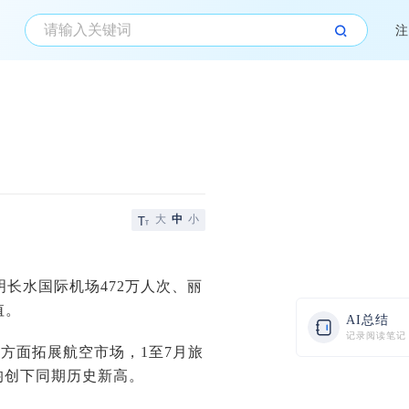
注
大
中
小
长水国际机场472万人次、丽
值。
AI总结
记录阅读笔记
方面拓展航空市场，1至7月旅
均创下同期历史新高。