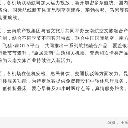
面，各机场联动航司加大运力投放，新开加密多条航线。国内航
源省份。国际航线新开恢复昆明至美娜多、琅勃拉邦、马累等
南亚航线。
面，云南航产投集团与省文旅厅共同举办云南航空文旅融合产
机制，结合不同季节不同客群特点，联合中国国际航空、南方
、飞猪3家OTA平台，共同推出一系列航旅融合产品，覆盖
销量节节攀升，“旅居云南”主题相关机票、套票和次卡类产
验为云南文旅产业持续注入新活力。
面，各机场在值机安检、惠民餐饮、交通接驳等方面发力。
机楼服务功能，为特定旅客提供免费接驳和中转休息厅服务，
、低价折叠床、爱心早餐及24小时医疗点等，真情服务旅客。
编辑： 王