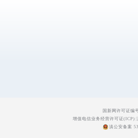
国新网许可证编号:5
增值电信业务经营许可证(ICP):
滇公安备案 530