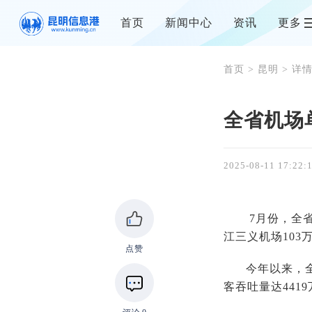
首页
新闻中心
资讯
更多
首页
>
昆明
> 详
全省机场
2025-08-11 17:22:
7月份，全
江三义机场103
点赞
今年以来，
客吞吐量达44