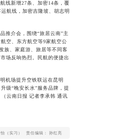
线新增27条、加密14条，覆
客运航线，加密吉隆坡、胡志明
品推介会，围绕“旅居云南”主
航空、东方航空等9家航空公
银发族、家庭游、旅居等不同客
品市场反响热烈。民航的便捷出
昆明机场提升空铁联运在昆明
升级“晚安长水”服务品牌，提
（云南日报 记者李承韩 通讯
乐怡（实习）
责任编辑： 孙红亮