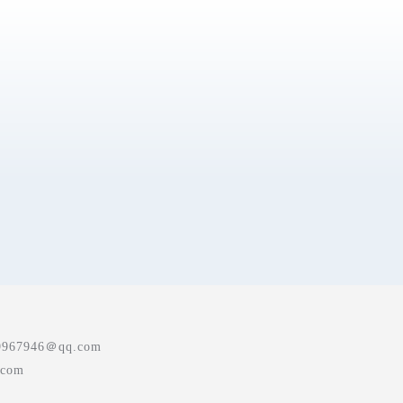
7946＠qq.com
com