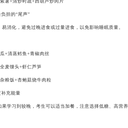
+紫薯+清炒时蔬+西葫芦炒肉片
轻负担的“尾声”
、易消化，避免过晚进食或过量进食，以免影响睡眠质量。
瓜+清蒸鳕鱼+青椒肉丝
+全麦馒头+虾仁芦笋
+杂粮饭+杏鲍菇烧牛肉粒
度补充能量
如果学习到较晚，考生可以适当加餐，注意选择低糖、高营