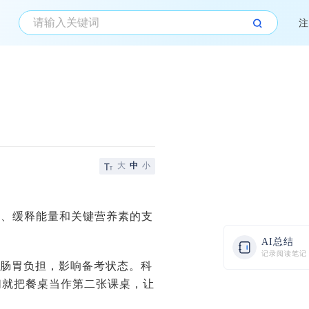
注
大
中
小
白、缓释能量和关键营养素的支
AI总结
记录阅读笔记
的肠胃负担，影响备考状态。科
们就把餐桌当作第二张课桌，让