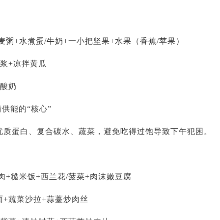
麦粥+水煮蛋/牛奶+一小把坚果+水果（香蕉/苹果）
浆+凉拌黄瓜
+酸奶
衡供能的“核心”
优质蛋白、复合碳水、蔬菜，避免吃得过饱导致下午犯困。
肉+糙米饭+西兰花/菠菜+肉沫嫩豆腐
面+蔬菜沙拉+蒜薹炒肉丝