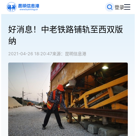
登录
好消息！中老铁路铺轨至西双版
纳
2021-04-26 18:20:47
来源：昆明信息港