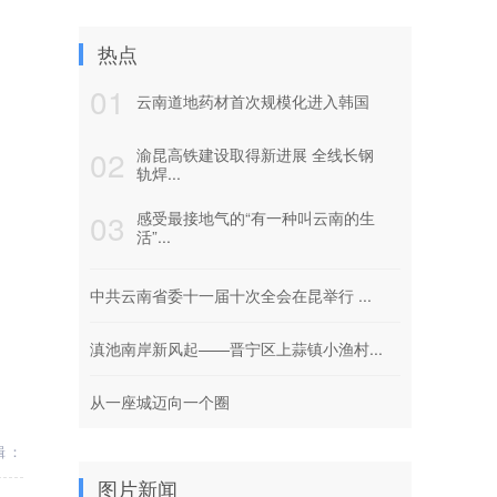
热点
01
云南道地药材首次规模化进入韩国
02
渝昆高铁建设取得新进展 全线长钢
轨焊...
03
感受最接地气的“有一种叫云南的生
活”...
中共云南省委十一届十次全会在昆举行 ...
滇池南岸新风起——晋宁区上蒜镇小渔村...
从一座城迈向一个圈
辑：
图片新闻