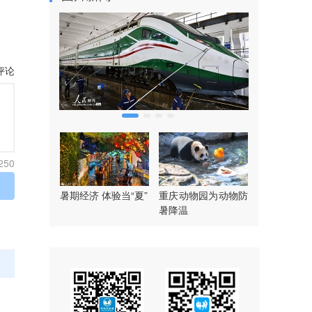
评论
250
暑期经济 体验当“夏”
重庆动物园为动物防
暑降温