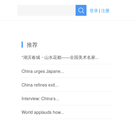
登录
|
注册
推荐
“湖滨春城・山水花都——全国美术名家...
China urges Japane...
China refines exit...
Interview: China's...
World applauds how...