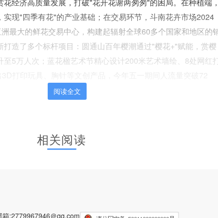
赏花经济高质量发展，打破"花开花谢两匆匆"的困局。在种植端
实现"四季有花"的产业基础；在交易环节，斗南花卉市场2024
亚洲最大的鲜花交易中心，构建起辐射全球60多个国家和地区的
打造了多个标杆项目：圆通山百年樱潮通过"樱花+"赋能，赏樱
至5万人次；蓝花楹艺术节精心设计200米艺术墙绘、8处网红
出3D打印玩具、胸针等文创产品，今年五一期间人流量突破72
阅读全文
编辑：周硕
责任编辑：
相关阅读
2779967946＠qq.com