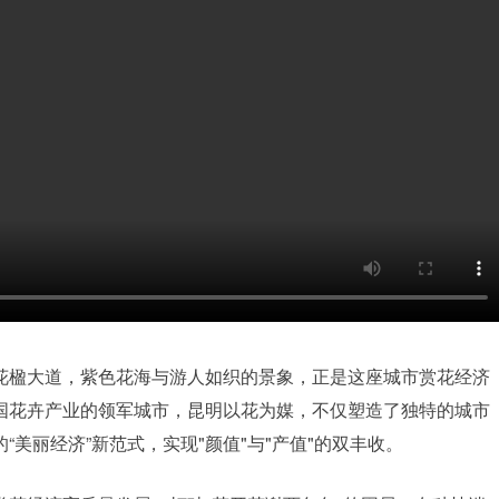
花楹大道，紫色花海与游人如织的景象，正是这座城市赏花经济
国花卉产业的领军城市，昆明以花为媒，不仅塑造了独特的城市
“美丽经济”新范式，实现"颜值"与"产值"的双丰收。