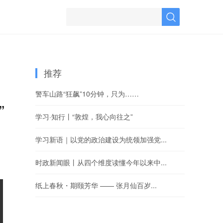
推荐
警车山路“狂飙”10分钟，只为……
”
学习·知行丨“敦煌，我心向往之”
学习新语｜以党的政治建设为统领加强党...
时政新闻眼丨从四个维度读懂今年以来中...
纸上春秋・期颐芳华 —— 张月仙百岁...