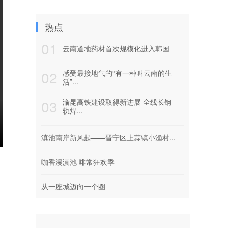
热点
01
云南道地药材首次规模化进入韩国
02
感受最接地气的“有一种叫云南的生
活”...
03
渝昆高铁建设取得新进展 全线长钢
轨焊...
滇池南岸新风起——晋宁区上蒜镇小渔村...
咖香漫滇池 啡常狂欢季
从一座城迈向一个圈