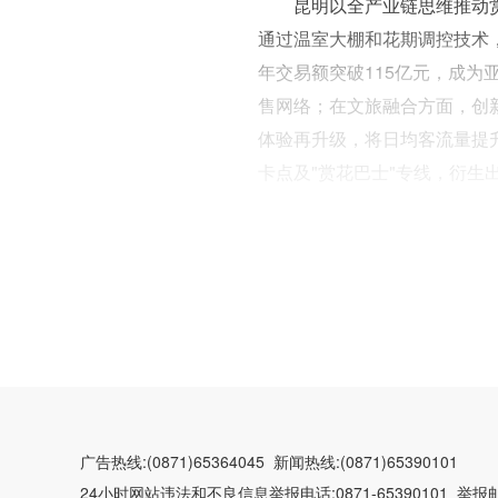
昆明以全产业链思维推动
通过温室大棚和花期调控技术，
年交易额突破115亿元，成为
售网络；在文旅融合方面，创新
体验再升级，将日均客流量提升
卡点及"赏花巴士"专线，衍生
广告热线:(0871)65364045 新闻热线:(0871)65390101
24小时网站违法和不良信息举报电话:0871-65390101 举报邮箱: