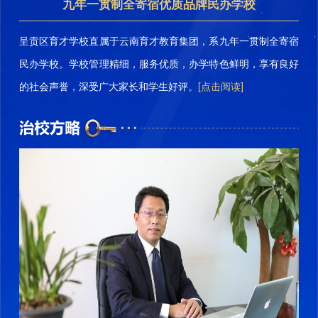
坚持五育并举，办好人民满意的教育
九年一贯制全寄宿优质品牌民办学校
2022昆明中小学校办学特色大观
呈贡区育才学校直属于云南育才教育集团，系九年一贯制全寄宿
扫码了解学校详情
民办学校。学校管理精细，服务优质，办学特色鲜明，享有良好
的社会声誉，深受广大家长和学生好评。
[点击阅读]