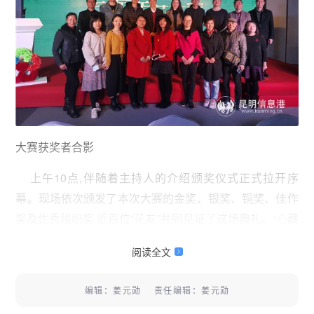
大赛获奖者合影
上午10点,伴随着主持人的介绍颁奖仪式正式拉开序
幕。现场依次颁发了本次大赛的金奖、银奖、铜奖、佳作
奖及优秀组织奖,近百位“花友”共同见证了这场典礼。“心藏
一座花园,生活便是一道风景
阅读全文
编辑：姜元勋 责任编辑：姜元勋