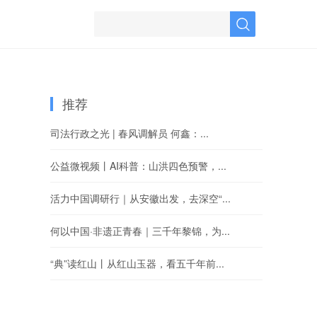
推荐
司法行政之光 | 春风调解员 何鑫：...
公益微视频丨AI科普：山洪四色预警，...
活力中国调研行｜从安徽出发，去深空“...
何以中国·非遗正青春｜三千年黎锦，为...
“典”读红山丨从红山玉器，看五千年前...