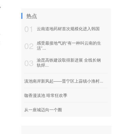
”
热点
01
云南道地药材首次规模化进入韩国
络
健
02
感受最接地气的“有一种叫云南的生
活”...
03
渝昆高铁建设取得新进展 全线长钢
轨焊...
相妤
滇池南岸新风起——晋宁区上蒜镇小渔村...
咖香漫滇池 啡常狂欢季
从一座城迈向一个圈