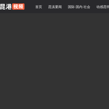
首页
昆滇要闻
国际·国内·社会
动感昆明