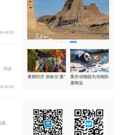
08:49:59
，同步
暑期经济 体验当“夏”
重庆动物园为动物防
暑降温
08:49:02
畅通。