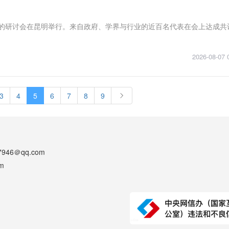
业”的研讨会在昆明举行。来自政府、学界与行业的近百名代表在会上达成共
2026-08-07 
3
4
5
6
7
8
9
46＠qq.com
m