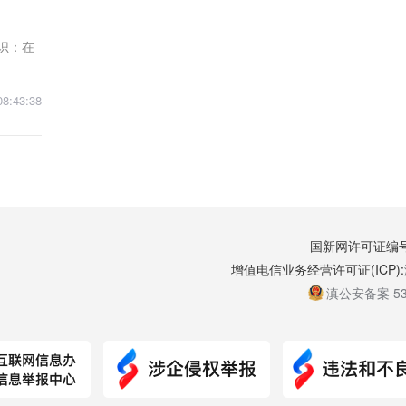
识：在
08:43:38
国新网许可证编号:5
增值电信业务经营许可证(ICP):
滇公安备案 530