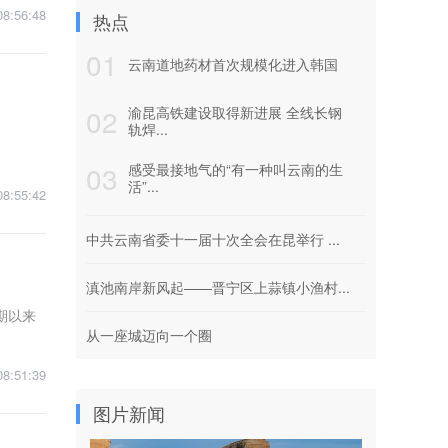
08:56:48
热点
01
云南道地药材首次规模化进入韩国
02
渝昆高铁建设取得新进展 全线长钢
轨焊...
03
感受最接地气的“有一种叫云南的生
活”...
08:55:42
中共云南省委十一届十次全会在昆举行 ...
滇池南岸新风起——晋宁区上蒜镇小渔村...
期以来
从一座城迈向一个圈
08:51:39
图片新闻