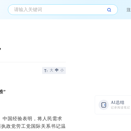
注
”
大
中
小
赖”
AI总结
记录阅读笔记
。中国经验表明，将人民需求
西执政党劳工党国际关系书记温