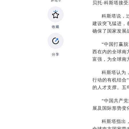
评论
0
贝托·科斯塔接
科斯塔说，
建设突飞猛进，
收藏
确保了国家发展
“中国打赢
西在内的全球南
分享
富强，为全球南
科斯塔认为
行动的有机结合
的人才支撑。五
“中国共产
展及国际形势变
科斯塔指出
全球南方国家带