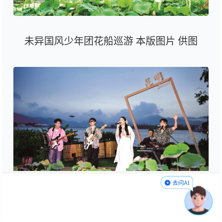
未异国风少年团花船巡游 本版图片 供图
大观楼首届晚霞音乐会在公园“夕阳座椅”草
坪区举行