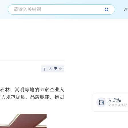
注
大
中
小
石林、嵩明等地的61家企业入
进入规范提质、品牌赋能、抱团
AI总结
记录阅读笔记