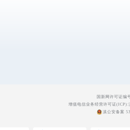
国新网许可证编号:5
增值电信业务经营许可证(ICP):
滇公安备案 530