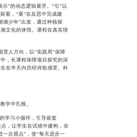
展示”的动态逻辑展开。“引”以
探索，“展”在反思中完成建
湖湘少年”出发，通过种植探
湖湘文化的体悟。课程在真实情
期育人方向，以“实践周”保障
其中，长课程保障项目探究的深
学生在半天内历经诗歌感受、科
契机。
常态教学中扎根。
”的学习小循环，引导嵌套
起点，让学生在试错中建构，在
驳一次观点”，使“每天进步一