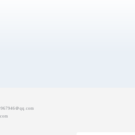
7946＠qq.com
com