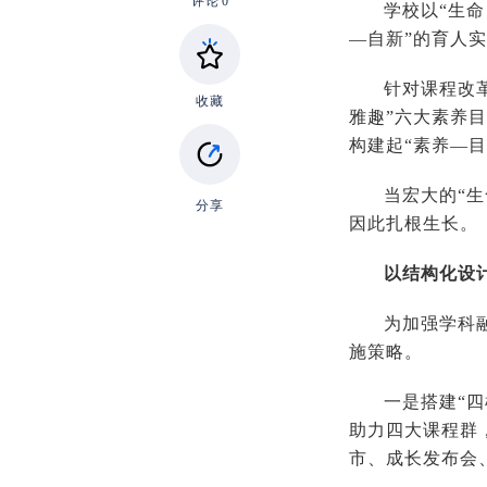
评论
0
学校以“生命
—自新”的育
针对课程改
收藏
雅趣”六大素养
构建起“素养—
当宏大的“
分享
因此扎根生
以结构化设
为加强学科
施策略。
一是搭建“
助力四大课程群
市、成长发布会