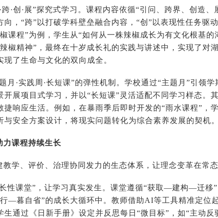
·跨·创·展”探究式学习。课程内容依循“引问、跨界、创造、
方向，“跨”以打破学科壁垒融合内容，“创”以表现性任务驱动
辣椒课程”为例，学生从“如何从一株辣椒成长为有文化根基的
“辣椒精神”，最终在十岁成长礼的实践与讲述中，实现了对
，实现了生命与文化的双向成全。
题月·实践周·长短课”的弹性机制。学校通过“主题月”引领学
景开展项目式学习，并以“长短课”灵活适配不同学习样态。
敏捷响应生活。例如，在暴雨季后即时开发的“雨水课程”，
分析与安全方案设计，将现实问题转化为综合素养发展的
助力课程持续生长
建教学、评价、治理协同发力的生态体系，让理念变革在
生长性课堂”，让学习真实发生。课堂遵循“获取—建构—迁移
践行—暮自省”的成长大循环中。教师借助AI等工具精准定位
学生通过《日新手册》设定并反思每日“微目标”，如“主动反