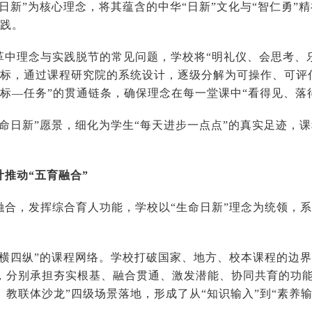
日新”为核心理念，将其蕴含的中华“日新”文化与“智仁勇”
人实践。
革中理念与实践脱节的常见问题，学校将“明礼仪、会思考、
目标，通过课程研究院的系统设计，逐级分解为可操作、可评
目标—任务”的贯通链条，确保理念在每一堂课中“看得见
生命日新”愿景，细化为学生“每天进步一点点”的真实足迹，
长。
计推动“五育融合”
融合，发挥综合育人功能，学校以“生命日新”理念为统领，
四横四纵”的课程网络。学校打破国家、地方、校本课程的边
，分别承担夯实根基、融合贯通、激发潜能、协同共育的功能
、教联体沙龙”四级场景落地，形成了从“知识输入”到“素