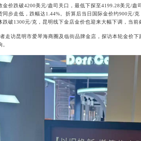
金价跌破4200美元/盎司关口，最低下探至4199.28美元/
同步走低，跌幅达1.44%。折算后当日国际金价约900元/
体跌破1300元/克，昆明线下金店金价也迎来大幅下调，当
，记者走访昆明市爱琴海商圈及临街品牌金店，探访本轮金价
响。