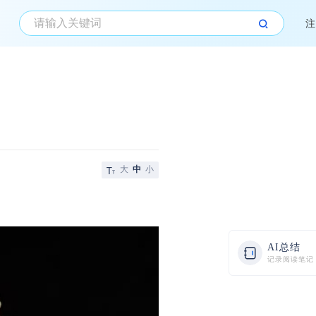
注
大
中
小
AI总结
记录阅读笔记