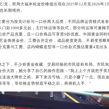
元/克，而周大福本轮金价峰值出现在2025年12月至2026年1
价位也长期维持。
主要分为按克计价与一口价两大品类，不同品牌运营模式各
入门款1000多元起，主打转运珠等款式，部分转运珠可兼顾
口价产品克重，且一口价商品可享受9折优惠。中国黄金同时
工艺金饰将金价、工费合并定价，成品硬度更高，不易变形断
分克重与工费。店内蝴蝶造型等一口价款式预估重量4克出头，
动之下，不少有黄金收藏、交易经验的市民提前布局。市民
金价大跌，她分享了自己的操作思路：“我上上个月就把手里
在这波大降价之前。算下来没亏钱，只是小赚了一点。现在
再等等，等价格走势彻底平稳之后，再择机入手。”