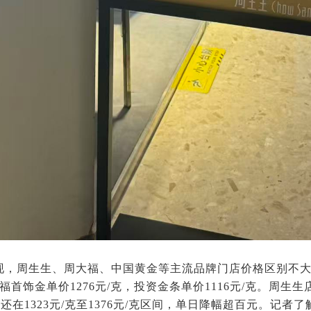
现，周生生、周大福、中国黄金等主流品牌门店价格区别不
周大福首饰金单价1276元/克，投资金条单价1116元/克。周
还在1323元/克至1376元/克区间，单日降幅超百元。记者