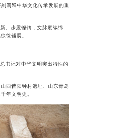
，深刻阐释中华文化传承发展的重
创新、步履铿锵，文脉赓续绵
地徐徐铺展。
平总书记对中华文明突出特性的
、山西昔阳钟村遗址、山东青岛
五千年文明史。