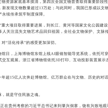
文物资源家底基本摸清，第四次全国文物普查取得重要阶段性成果
，新发现文物数量超过13万处；与此同时，我国已形成以文
产永续传承筑牢制度保障。
国”重大项目取得重要进展，到长江、黄河等国家文化公园建
更多人关注流失文物艺术品回归祖国，全社会文物保护、文脉
，对“活化传承”的感受更加深切。
物馆日，上海博物馆东馆上线AI眼镜智能导览系统，依托可穿
式交互观展。浙江省博物馆依托3D打印、互动投影装置展示
一年超15亿人次奔赴博物馆。亿万群众在与文物、历史的对
脉，就是守住民族之魂。
3月，正在贵州考察的习近平总书记来到肇兴侗寨，饶有兴致地