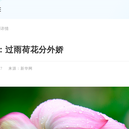
 详情
：过雨荷花分外娇
17
来源：新华网