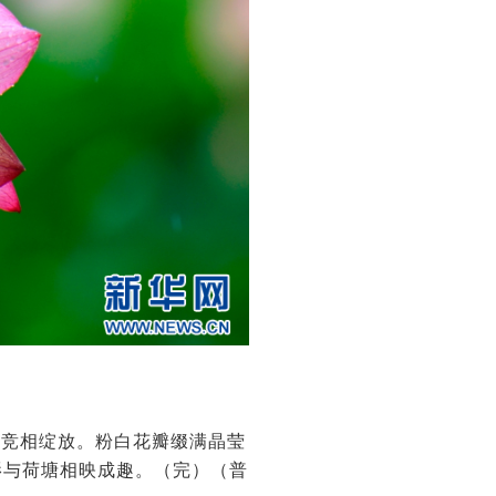
花竞相绽放。粉白花瓣缀满晶莹
影与荷塘相映成趣。（完）（普