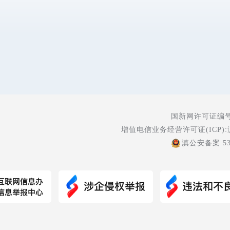
国新网许可证编号:5
增值电信业务经营许可证(ICP):
滇公安备案 530