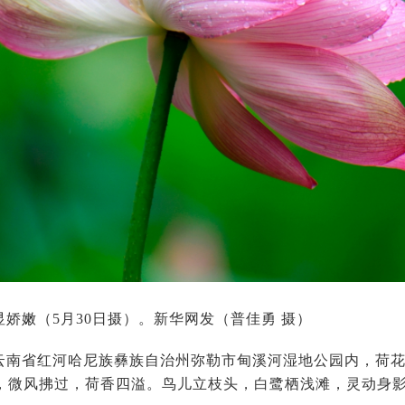
娇嫩（5月30日摄）。新华网发（普佳勇 摄）
云南省红河哈尼族彝族自治州弥勒市甸溪河湿地公园内，荷
，微风拂过，荷香四溢。鸟儿立枝头，白鹭栖浅滩，灵动身