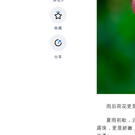
评论
0
收藏
分享
雨后荷花更显
夏雨初歇，
露珠，更显娇嫩