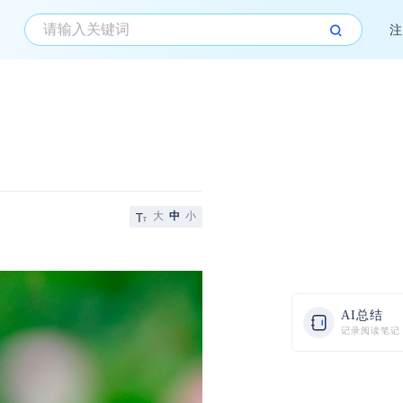
注
大
中
小
AI总结
记录阅读笔记