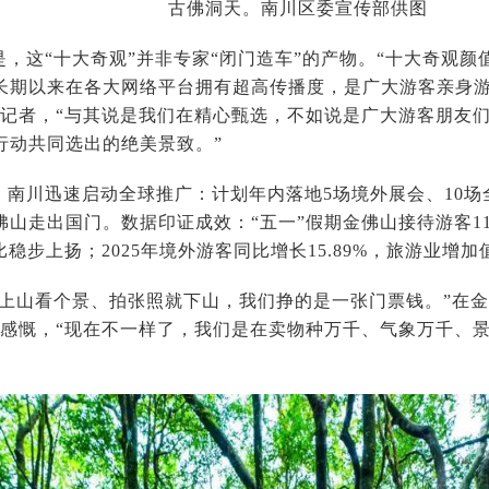
古佛洞天。南川区委宣传部供图
是，这“十大奇观”并非专家“闭门造车”的产物。“十大奇观
长期以来在各大网络平台拥有超高传播度，是广大游客亲身
诉记者，“与其说是我们在精心甄选，不如说是广大游客朋友
行动共同选出的绝美景致。”
，南川迅速启动全球推广：计划年内落地5场境外展会、10
山走出国门。数据印证成效：“五一”假期金佛山接待游客11
同比稳步上扬；2025年境外游客同比增长15.89%，旅游业增加
客上山看个景、拍张照就下山，我们挣的是一张门票钱。”在金
者感慨，“现在不一样了，我们是在卖物种万千、气象万千、景