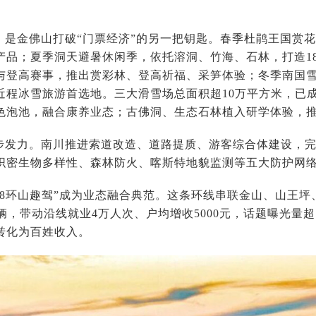
，是金佛山打破“门票经济”的另一把钥匙。春季杜鹃王国赏
产品；夏季洞天避暑休闲季，依托溶洞、竹海、石林，打造1
与登高赛事，推出赏彩林、登高祈福、采笋体验；冬季南国雪
近程冰雪旅游首选地。三大滑雪场总面积超10万平方米，已
色泡池，融合康养业态；古佛洞、生态石林植入研学体验，
步发力。南川推进索道改造、道路提质、游客综合体建设，
织密生物多样性、森林防火、喀斯特地貌监测等五大防护网
178环山趣驾”成为业态融合典范。这条环线串联金山、山王
万辆，带动沿线就业4万人次、户均增收5000元，话题曝光量超
转化为百姓收入。