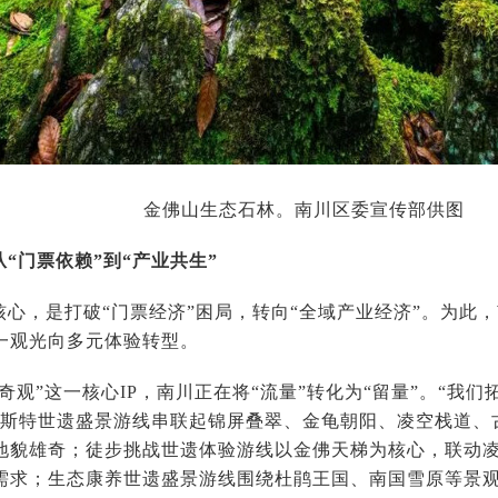
金佛山生态石林。南川区委宣传部供图
“门票依赖”到“产业共生”
核心，是打破“门票经济”困局，转向“全域产业经济”。为此，
一观光向多元体验转型。
奇观”这一核心IP，南川正在将“流量”转化为“留量”。“我
喀斯特世遗盛景游线串联起锦屏叠翠、金龟朝阳、凌空栈道、
地貌雄奇；徒步挑战世遗体验游线以金佛天梯为核心，联动
需求；生态康养世遗盛景游线围绕杜鹃王国、南国雪原等景