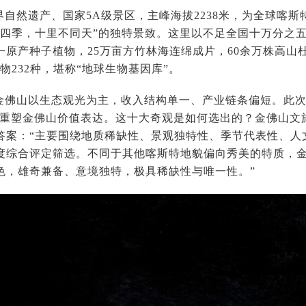
自然遗产、国家5A级景区，主峰海拔2238米，为全球喀斯特
有四季，十里不同天”的独特景致。这里以不足全国十万分之五
一原产种子植物，25万亩方竹林海连绵成片，60余万株高山
物232种，堪称“地球生物基因库”。
金佛山以生态观光为主，收入结构单一、产业链条偏短。此次
P，重塑金佛山价值表达。这十大奇观是如何选出的？金佛山
答案：“主要围绕地质稀缺性、景观独特性、季节代表性、人
度综合评定筛选。不同于其他喀斯特地貌偏向秀美的特质，
色，雄奇兼备、意境独特，极具稀缺性与唯一性。”