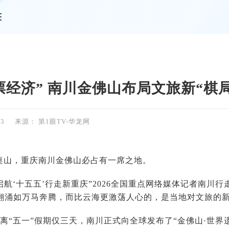
情
票经济” 南川金佛山布局文旅新“棋局
03
来源： 第1眼TV-华龙网
桌山，重庆南川金佛山必占有一席之地。
“启航‘十五五’行走新重庆”2026全国重点网络媒体记者南川行
翻涌如万马奔腾，而比云海更激荡人心的，是当地对文旅的
距离“五一”假期仅三天，南川正式向全球发布了“金佛山·世