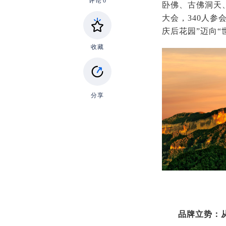
评论
0
卧佛、古佛洞天、
大会，340人
庆后花园”迈向
收藏
分享
品牌立势：从