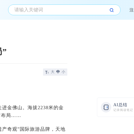
注
”
大
中
小
AI总结
走进金佛山。海拔2238米的金
记录阅读笔记
新布局……
界遗产奇观”国际旅游品牌，天地