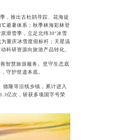
花季，推出古杜鹃寻踪、花海徒
8℃避暑体系；秋季林海彩林登
原滑雪季，立足北纬30°冰雪
成为重庆冰雪度假标杆；天星温
推动科研资源向旅游产品转化。
完善智慧旅游服务。坚守生态底
络，守护世遗本底。
坪、德隆等沿线乡镇，累计进入
1.3亿次，斩获多项国字号荣