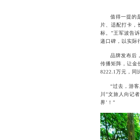
值得一提的
片、适配打卡，
标。”王军波告
递口碑，以实际
品牌发布后
传播矩阵，让金佛
8222.1万元，
“过去，游
川”文旅人向记
界’！”