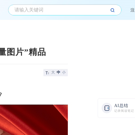
注
量图片”精品
大
中
小
？
AI总结
记录阅读笔记