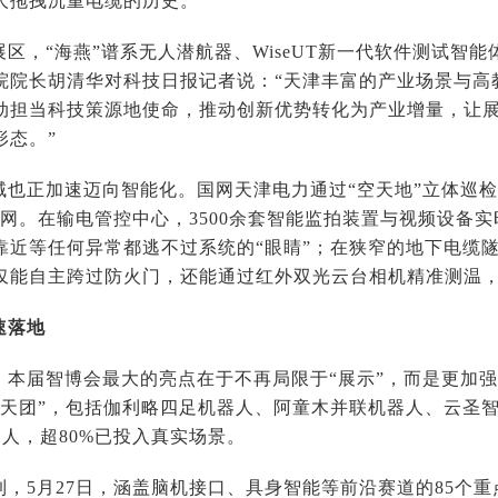
人拖拽沉重电缆的历史。”
区，“海燕”谱系无人潜航器、WiseUT新一代软件测试智
院院长胡清华对科技日报记者说：“天津丰富的产业场景与高
动担当科技策源地使命，推动创新优势转化为产业增量，让
形态。”
域也正加速迈向智能化。国网天津电力通过“空天地”立体巡检
护网。在输电管控中心，3500余套智能监拍装置与视频设备
靠近等任何异常都逃不过系统的“眼睛”；在狭窄的地下电缆
仅能自主跨过防火门，还能通过红外双光云台相机精准测温，
速落地
，本届智博会最大的亮点在于不再局限于“展示”，而是更加强调
人天团”，包括伽利略四足机器人、阿童木并联机器人、云圣
器人，超80%已投入真实场景。
到，5月27日，涵盖脑机接口、具身智能等前沿赛道的85个