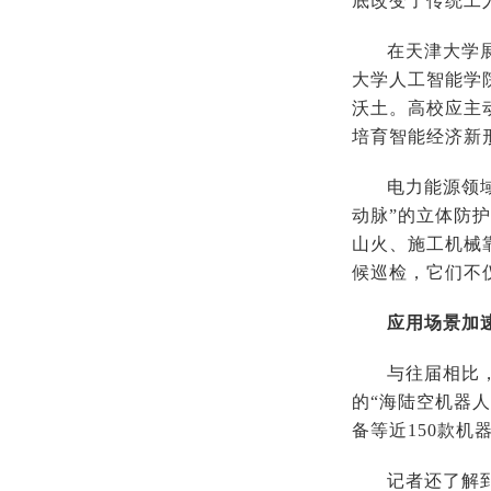
底改变了传统工
在天津大学展
大学人工智能学
沃土。高校应主
培育智能经济新
电力能源领
动脉”的立体防
山火、施工机械
候巡检，它们不
应用场景加
与往届相比
的“海陆空机器
备等近150款机
记者还了解