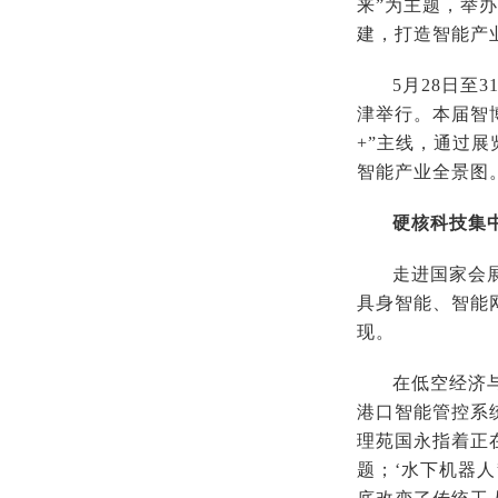
来”为主题，举
建，打造智能产
5月28日至
津举行。本届智
+”主线，通过
智能产业全景图
硬核科技集
走进国家会
具身智能、智能
现。
在低空经济
港口智能管控系
理苑国永指着正在
题；‘水下机器人