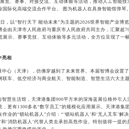
办展览、赛事、对接交流、互动体验等活动，推动人工智能技
业国际化高端交流合作平台。 图为机器人在具身智能馆弹琴
31日，以“智行天下 能动未来”为主题的2026世界智能产业
博会由天津市人民政府与重庆市人民政府共同主办，汇聚超70
展览展示、赛事竞技、互动体验等多元活动，全方位呈现了一
。
中亮相
展中心（天津），仿佛穿越到了未来世界。本届智博会设置
网联车、低空经济与商业航天、智能制造、智慧生活六大主
与智慧生活馆，天津港集团900平方米的深海蓝展位格外引
统，更有1300多名“数字员工”的规模化应用展示。天津港
作业的“锁站机器人”介绍：“‘锁站机器人’和‘无人叉车’
’和‘消防机器人’代替人类去承担高危作业。特别值得一提的