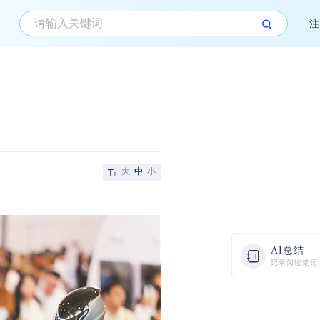
注
大
中
小
AI总结
记录阅读笔记