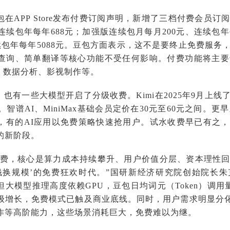
包在APP Store发布付费订阅声明，新增了三档付费会员
连续包年每年688元；加强版连续包月每月200元、连续包年
连续包年每年5088元。豆包方面表示，这不是要终止免费服
查询、简单翻译等核心功能不受任何影响。付费功能将主要
成、数据分析、影视制作等。
也有一些大模型开启了分级收费。Kimi在2025年9月上
档。智谱AI、MiniMax基础会员定价在30元至60元之间。
，有的AI应用以免费策略快速抢用户。试水收费早已有之
的新阶段。
付费，核心是算力成本持续攀升、用户价值分层、资本理性
烧钱换规模’的免费狂欢时代。”国研新经济研究院创始院长
但大模型推理高度依赖GPU，豆包日均词元（Token）调用
级增长，免费模式已触及商业底线。同时，用户需求明显分化
作等高阶能力，这些场景消耗巨大，免费难以为继。