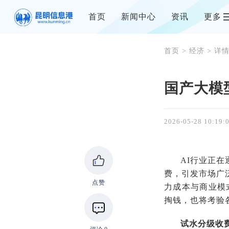
首页
新闻中心
资讯
更多
首页
>
经济
> 详
国产大模
2026-05-28 10:19:
AI行业正在
费，引发市场广
点赞
力成本与商业模
掏钱，也将考验
试水分级收