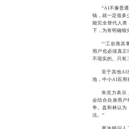
“AI不像
钱，就一定值多
能完全替代人类
下，为有明确细
“‘工欲善
用户也必须真正
不现实的。只有
至于其他A
地，中小AI应
朱克力表示
会结合自身用户
争。盘和林认为
法。”
赛迪顾问人