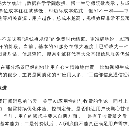
易大学统计与数据科学学院教授、博士生导师阮敬表示，从
单位成本往往就越低，即边际成本递减。但AI不一样——
热等相关资源，用户越多，总成本越高，规模效应非常不显
并不意味着“烧钱换规模”的免费时代结束。更准确地说，AI
分的阶段。当前，基本的AI服务在很大程度上已经成为一
日常对话、信息查询、搜索引擎替代等大众基础信息服务仍
AI在部分场景已经能够让用户心甘情愿地付费，比如视频生
费的很少，主要是同质化的AI应用太多。”工信部信息通信
跟进
费订阅消息的当天，关于AI应用性能与收费的争论一同登上
力，但需持续优化体验、控制定价。是否能让用户长期心甘
。当前，用户的顾虑主要来自两方面，一是有了收费版之后，
响基本能力；二是付费以后，AI到底能不能真正满足用户需求