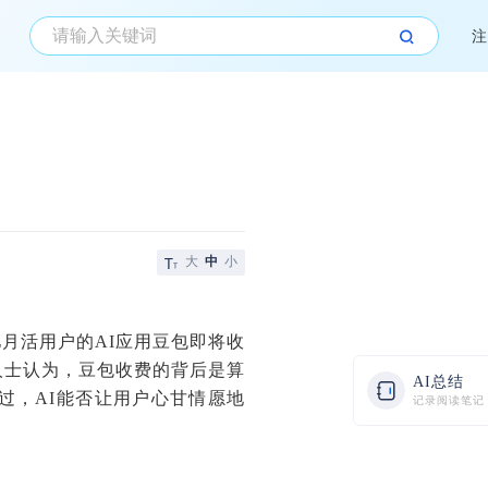
注
大
中
小
亿月活用户的AI应用豆包即将收
人士认为，豆包收费的背后是算
AI总结
过，AI能否让用户心甘情愿地
记录阅读笔记