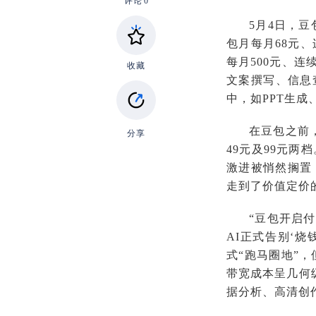
评论
0
5月4日，豆
包月每月68元、
每月500元、
收藏
文案撰写、信息
中，如PPT生
在豆包之前，
分享
49元及99元两
激进被悄然搁置
走到了价值定价
“豆包开启
AI正式告别‘
式“跑马圈地”，
带宽成本呈几何
据分析、高清创