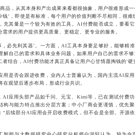
普通商品，从其本身和产出成果来看都很抽象，用户很难形成一
少钱’，即使是有标准，每个用户的价值判断不尽相同，很难统
，充其量是一个较为有效的工具。AI付费能否成立，要看它
分需求的用户提供更高质量、更稳定、更专业的服务。
其事，必先利其器’。一方面，AI工具本身要足够好，能够精
理解自己的需求和具体业务问题，如果用户自己的需求不够
二者结合，AI付费功能才真正具备让用户心甘情愿掏钱的‘硬实
I应用是否会跟进收费，业内人士普遍认为，国内主流AI应
用将在观望后逐步布局，形成行业共识。
，AI应用头部产品如千问、元宝、Kimi等，已在测试付费
结构与能力特点推出分层方案；中小厂商会更谨慎，优先聚
：“后续部分AI应用会开启收费模式，但不会是全部。开源依
工智能与大数据研究中心研究分析师白润轩认为，较为合理