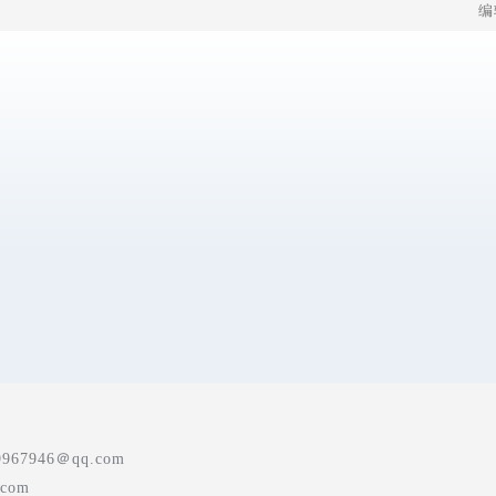
编
7946＠qq.com
com