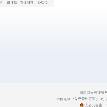
辑： 姚仲恒
责任编辑： 孙红亮
国新网许可证编号:5
增值电信业务经营许可证(ICP):
滇公安备案 530