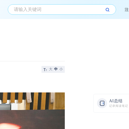
注
大
中
小
AI总结
记录阅读笔记