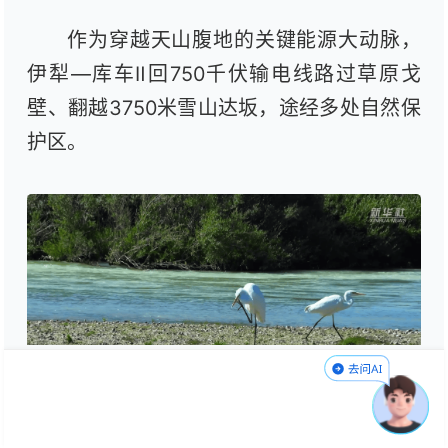
作为穿越天山腹地的关键能源大动脉，
伊犁—库车Ⅱ回750千伏输电线路过草原戈
壁、翻越3750米雪山达坂，途经多处自然保
护区。