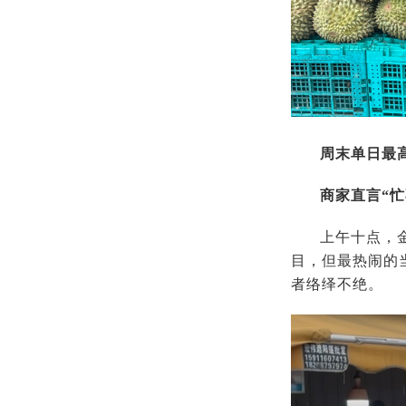
周末单日最
商家直言“忙
上午十点，
目，但最热闹的
者络绎不绝。