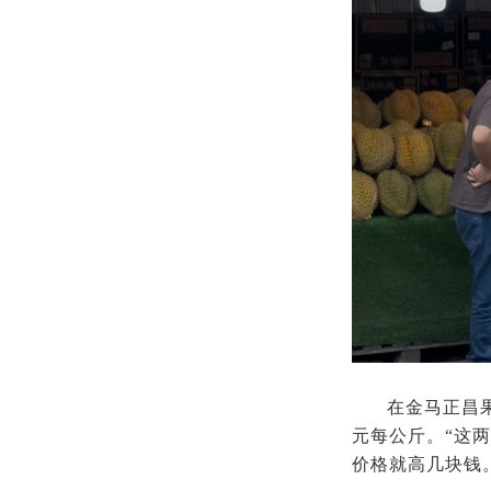
在金马正昌果
元每公斤。“这
价格就高几块钱