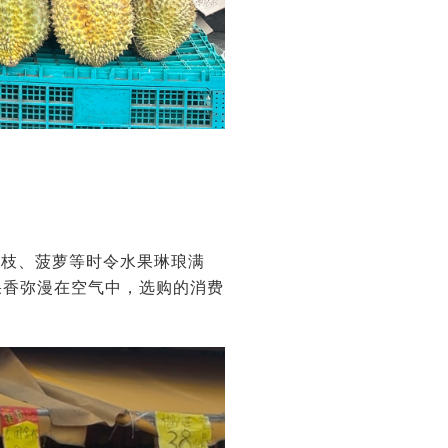
荔枝、菠萝等时令水果琳琅满
果香弥漫在空气中，选购的消费