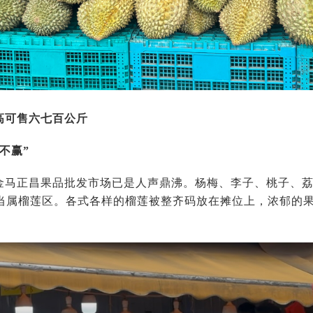
高可售六七百公斤
不赢”
金马正昌果品批发市场已是人声鼎沸。杨梅、李子、桃子、
当属榴莲区。各式各样的榴莲被整齐码放在摊位上，浓郁的