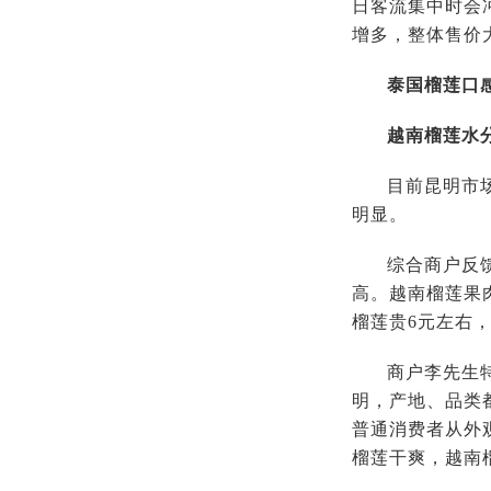
日客流集中时会
增多，整体售价
泰国榴莲口
越南榴莲水
目前昆明市
明显。
综合商户反
高。越南榴莲果
榴莲贵6元左右
商户李先生
明，产地、品类
普通消费者从外
榴莲干爽，越南