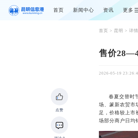
首页
新闻中心
资讯
更多
首页
>
昆明
> 详
售价28—
2026-05-19 23:26:
春夏交替时
场、篆新农贸市
点赞
足，价格较上市
场部分商户日均