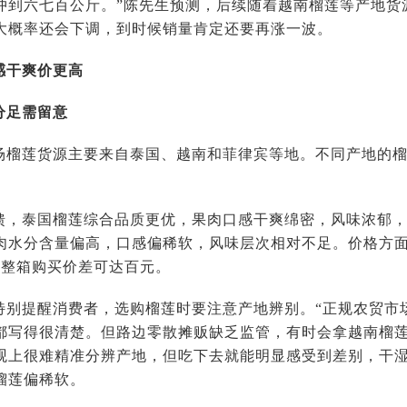
冲到六七百公斤。”陈先生预测，后续随着越南榴莲等产地货
大概率还会下调，到时候销量肯定还要再涨一波。
感干爽价更高
分足需留意
场榴莲货源主要来自泰国、越南和菲律宾等地。不同产地的
馈，泰国榴莲综合品质更优，果肉口感干爽绵密，风味浓郁
肉水分含量偏高，口感偏稀软，风味层次相对不足。价格方
，整箱购买价差可达百元。
特别提醒消费者，选购榴莲时要注意产地辨别。“正规农贸市
都写得很清楚。但路边零散摊贩缺乏监管，有时会拿越南榴莲
观上很难精准分辨产地，但吃下去就能明显感受到差别，干
榴莲偏稀软。