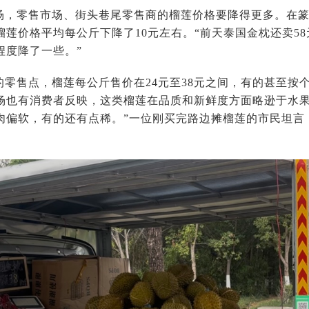
场，零售市场、街头巷尾零售商的榴莲价格要降得更多。在
莲价格平均每公斤下降了10元左右。“前天泰国金枕还卖58
程度降了一些。”
零售点，榴莲每公斤售价在24元至38元之间，有的甚至按个
场也有消费者反映，这类榴莲在品质和新鲜度方面略逊于水果
肉偏软，有的还有点稀。”一位刚买完路边摊榴莲的市民坦言