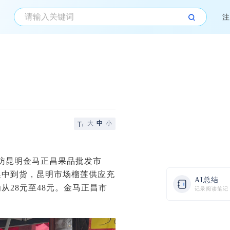
注
大
中
小
走访昆明金马正昌果品批发市
集中到货，昆明市场榴莲供应充
AI总结
28元至48元。金马正昌市
记录阅读笔记