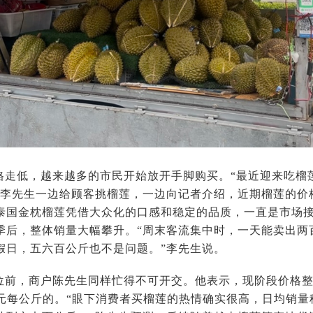
格走低，越来越多的市民开始放开手脚购买。“最近迎来吃榴
户李先生一边给顾客挑榴莲，一边向记者介绍，近期榴莲的价
泰国金枕榴莲凭借大众化的口感和稳定的品质，一直是市场
季后，整体销量大幅攀升。“周末客流集中时，一天能卖出两
假日，五六百公斤也不是问题。”李先生说。
位前，商户陈先生同样忙得不可开交。他表示，现阶段价格整体
8元每公斤的。“眼下消费者买榴莲的热情确实很高，日均销