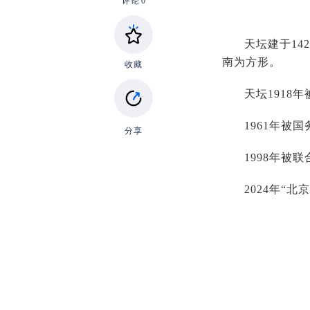
评论
0
天坛建于14
南为方形。
收藏
天坛1918
1961年被
分享
1998年被
2024年“