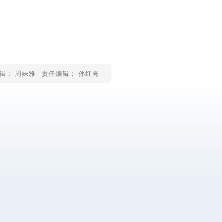
辑： 周姝雅
责任编辑： 孙红亮