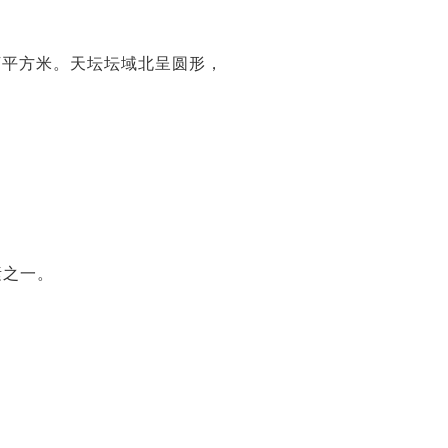
3万平方米。天坛坛域北呈圆形，
素之一。