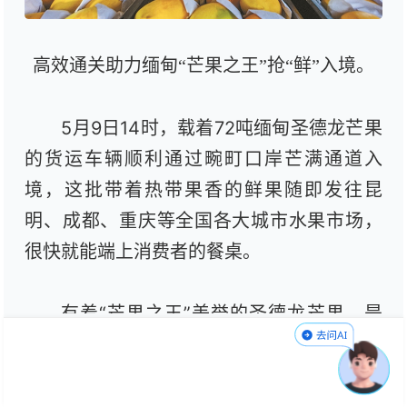
高效通关助力缅甸“芒果之王”抢“鲜”入境。
5月9日14时，载着72吨缅甸圣德龙芒果
的货运车辆顺利通过畹町口岸芒满通道入
境，这批带着热带果香的鲜果随即发往昆
明、成都、重庆等全国各大城市水果市场，
很快就能端上消费者的餐桌。
有着“芒果之王”美誉的圣德龙芒果，是
缅甸特色优质果品，以甜度高、纤维少、皮
薄肉厚、香气浓郁深受消费者喜爱。每年4月
至6月是其盛产期，畹町口岸芒满通道也随之