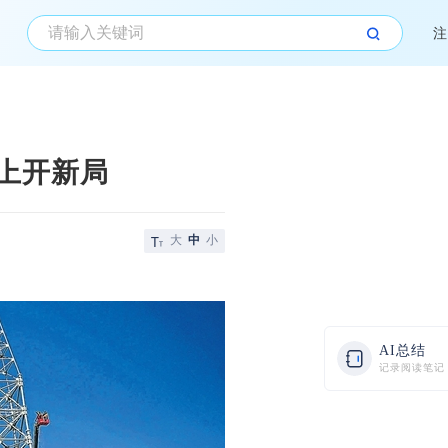
注
而上开新局
大
中
小
AI总结
记录阅读笔记