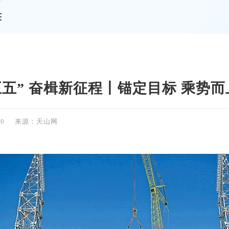
情
五五” 奋楫新征程丨锚定目标 乘势
50
来源：天山网