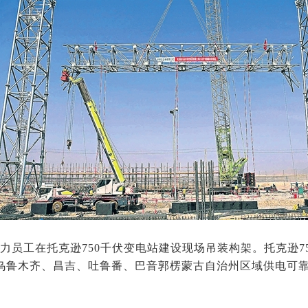
电力员工在托克逊750千伏变电站建设现场吊装构架。托克逊7
乌鲁木齐、昌吉、吐鲁番、巴音郭楞蒙古自治州区域供电可靠