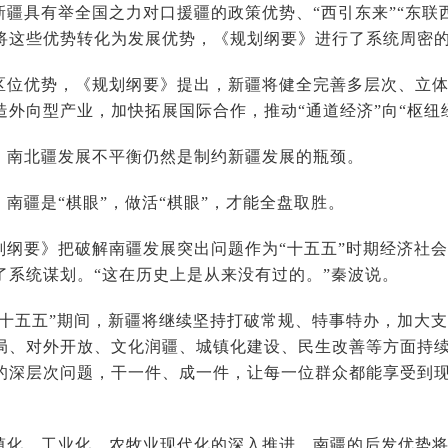
新疆具有举全国之力对口援疆的政策优势、“西引东来”“东联
将这些优势转化为发展优势，《规划纲要》进行了系统周密
区位优势，《规划纲要》提出，新疆将健全完善多层次、立
造外向型产业，加快拓展国际合作，推动“通道经济”向“枢纽
，南北疆发展不平衡仍然是制约新疆发展的瓶颈。
南疆是“棋眼”，做活“棋眼”，才能全盘取胜。
划纲要》把破解南疆发展突出问题作为“十五五”时期经济社
了系统谋划。“这在历史上是从来没有过的。”秦波说。
“十五五”期间，新疆将继续坚持打破常规、特事特办，加大
局、对外开放、文化润疆、城镇化建设、民生改善等方面持
的深层次问题，干一件、成一件，让每一位群众都能享受到
镇化、工业化、农牧业现代化的深入推进，南疆的后发优势将