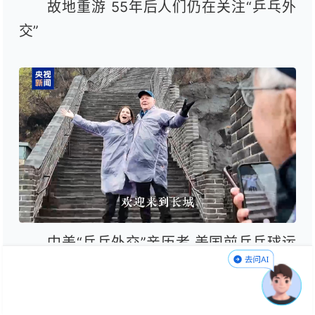
故地重游 55年后人们仍在关注“乒乓外
交”
中美“乒乓外交”亲历者 美国前乒乓球运
动员 朱迪•霍夫罗斯特：欢迎来到长城。