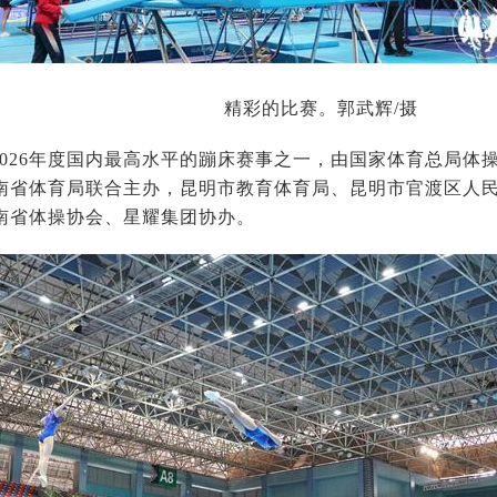
精彩的比赛。郭武辉/摄
2026年度国内最高水平的蹦床赛事之一，由国家体育总局体
南省体育局联合主办，昆明市教育体育局、昆明市官渡区人
南省体操协会、星耀集团协办。