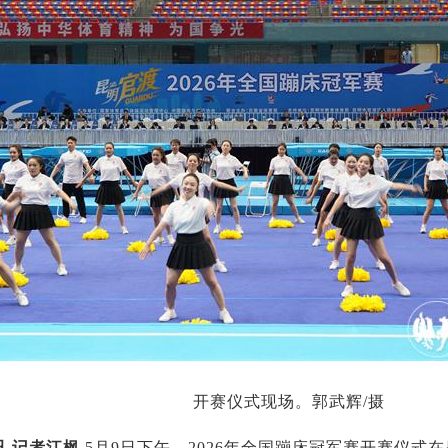
开赛仪式现场。郭武辉/摄
讯 记者江枫
5月9日下午，2026年全国蹦床冠军赛开赛仪式