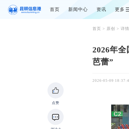
首页
新闻中心
资讯
更多
首页
>
原创
> 详
2026年
芭蕾”
2026-05-09 18:37:
点赞