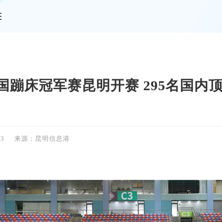
情
全国蹦床冠军赛昆明开赛 295名国内
43
来源：昆明信息港