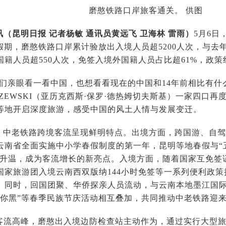
磨憨铁路口岸旅客通关。 供图
讯（昆明日报
记者杨敏 通讯员黄远飞 卫海林 雷雨
）
5月6
假期，磨憨铁路口岸累计验放出入境人员超5200人次，与去
国籍人员超550人次，免签入境外国籍人员占比超61%，政
们亲眼看一看中国，也想看看现在的中国和14年前相比有什么变
EMCZEWSKI（亚历克西斯·保罗·德热姆切夫斯基）一家四
等地开启深度旅游，感受中国的风土人情与发展变迁。
期，中老铁路跨境客流呈现鲜明特点。出境方面，跨国游、自
云南省全面实施中小学春假制度的第一年，昆明等地春假与“五
持续升温，成为客流增长的新亮点。入境方面，随着国家互免签
国家旅游团入境云南西双版纳144小时免签等一系列便利政
。同时，回国团聚、华侨探亲人员流动，与云南本地墨江国际
摸你黑”等春季民族节庆活动相互叠加，共同推动中老铁路迎
客流高峰，磨憨出入境边防检查站主动作为，通过实行大型