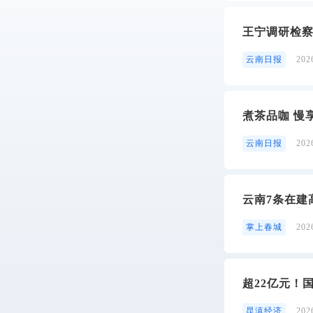
王宁调研检察
云南日报
20
煮茶品咖 慢
云南日报
20
云南7条在建
掌上春城
20
超22亿元！
昆滇经济
20