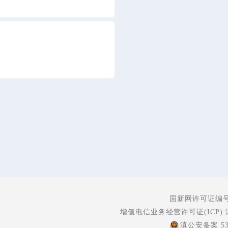
国新网许可证编号:5
增值电信业务经营许可证(ICP):
滇公安备案 530