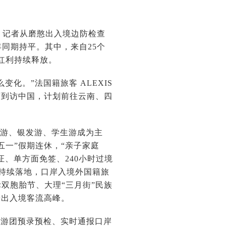
日，记者从磨憨出入境边防检查
年同期持平。其中，来自25个
策红利持续释放。
化。”法国籍旅客 ALEXIS
口再度到访中国，计划前往云南、四
驾游、银发游、学生游成为主
一”假期连休，“亲子家庭
证、单方面免签、240小时过境
策持续落地，口岸入境外国籍旅
双胞胎节、大理“三月街”民族
来出入境客流高峰。
旅游团预录预检、实时通报口岸