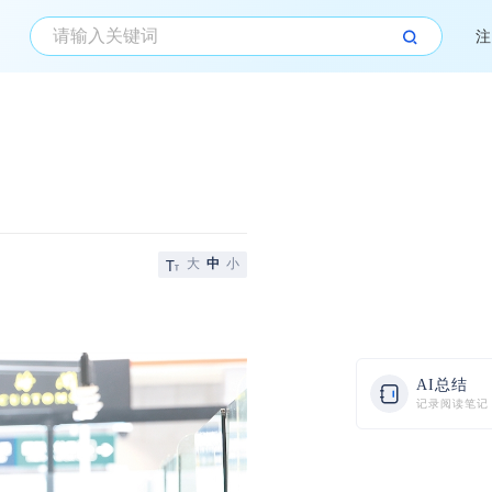
注
大
中
小
AI总结
记录阅读笔记