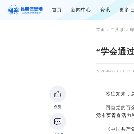
首页
新闻中心
资讯
更多
首页
>
二头条
> 
“学会通
2026-04-28 20:57:
鉴往知来，
点赞
回首党的百
党永葆青春活力
《中国共产