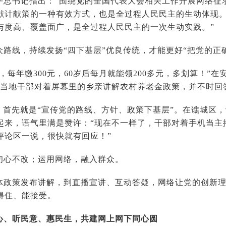
平总书记指出：“围绕党的全国代表大会相关工作开展网络征
献计献策的一种有效方式，也是全过程人民民主的生动体现。”
与度高、覆盖面广，是全过程人民民主的一次生动实践。”
众路线，持续发扬“四下基层”优良传统，才能更好“把党的正
，每年缴300元，60岁后每月就能领200多元，多划算！”
，当地干部对着屏幕里的乡亲讲解农村养老金政策，并不时回
”，首先就是“宣传党的路线、方针、政策下基层”。在谯城区
起来，语气里满是赞许：“现在不一样了，干部对着手机当主
评论区一说，很快就有回应！”
初心不改；运用网络，融入群众。
体政策发布讲解，到直播宣讲、互动答疑，网络让党的创新
得住、能接受。
心、听民意、惠民生，共建网上网下同心圆