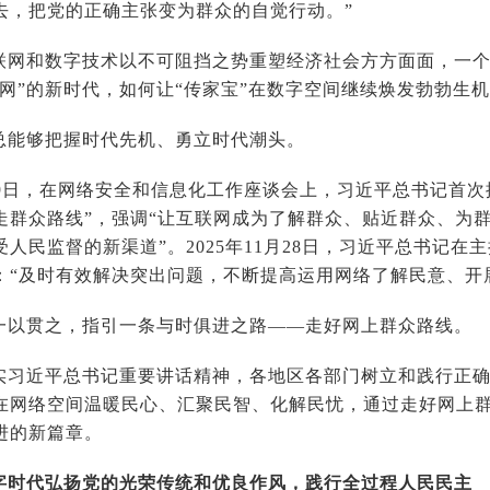
去，把党的正确主张变为群众的自觉行动。”
联网和数字技术以不可阻挡之势重塑经济社会方方面面，一
触网”的新时代，如何让“传家宝”在数字空间继续焕发勃勃生
总能够把握时代先机、勇立时代潮头。
月19日，在网络安全和信息化工作座谈会上，习近平总书记首
走群众路线”，强调“让互联网成为了解群众、贴近群众、为
人民监督的新渠道”。2025年11月28日，习近平总书记
：“及时有效解决突出问题，不断提高运用网络了解民意、开
一以贯之，指引一条与时俱进之路——走好网上群众路线。
实习近平总书记重要讲话精神，各地区各部门树立和践行正确
在网络空间温暖民心、汇聚民智、化解民忧，通过走好网上
进的新篇章。
字时代弘扬党的光荣传统和优良作风，践行全过程人民民主