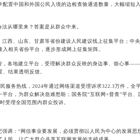
学配置中国和外国公民入境的边检查验通道数量，大幅缩短入
办法从哪里来？答案是从群众中来。
、江西、山东、甘肃等省份建设人民建议线上征集平台；中
接入相关省份平台，逐步形成网上征集矩阵。
智，各地建立平台，受理解决群众反映的身边事、烦心事—
置、结果透明反馈。
5市民服务热线，2024年通过网络渠道受理诉求322.3万件，全
统一平台，为群众解决急难愁盼；国务院“互联网+督查”平台、
实时受理全国范围内群众投诉。
记强调：“网信事业要发展，必须贯彻以人民为中心的发展思
了人民，让广大群众共享互联网发展的丰硕成果。