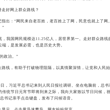
持走好网上群众路线？
记指出：“网民来自老百姓，老百姓上了网，民意也就上了网
。”
年底，我国网民规模达11.25亿人，居世界第一。走好群众路
云端，是发展必需，也是历史大势。
的政治。”
众路线，有助于打破物理阻隔，以真情聚深情，让党和人民
月19日，习近平总书记来到人民日报社调研。坐在电脑前，总
的传统节日元宵节即将到来之际，我向大家致以节日问候，
，总书记亲手点击键盘，发布了问候语音。
上显示，点击量迅速攀升，网友纷纷留言。