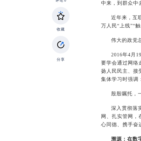
评论
0
中来，到群众中
近年来，互
万人民“上线”“
收藏
伟大的政党
2016年4
分享
要学会通过网络
扬人民民主、接受
集体学习时强调
殷殷嘱托，
深入贯彻落
网、扎实管网，
心同德、携手奋
溯源：在数