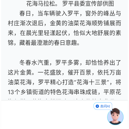
花海马拉松。 罗平县委宣传部供图
春日，当车辆驶入罗平，窗外的峰丛与
村庄渐次退后，金黄的油菜花海顺势铺展而
来，在晨光里轻漾起伏，恰似大地舒展的素
锦，藏着最澄澈的春日意趣。
冬春水汽重，罗平多雾，却恰恰养出了
这片金黄。一花盛放，催开百景，依托万亩
油菜花海，罗平精心打造“花海十三景”，将
13个乡镇街道的特色花海串珠成链，平原花
海与梯田花海交相辉映。这个传统农业县正
以一朵花为媒，走出一条文旅融合发展的新
路。