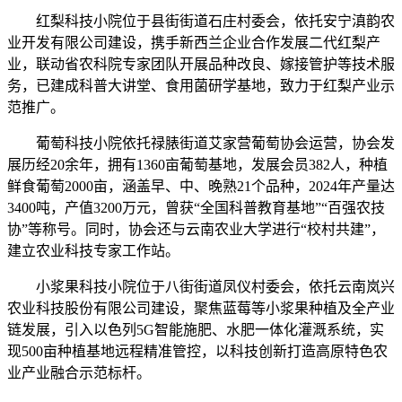
红梨科技小院位于县街街道石庄村委会，依托安宁滇韵农
业开发有限公司建设，携手新西兰企业合作发展二代红梨产
业，联动省农科院专家团队开展品种改良、嫁接管护等技术服
务，已建成科普大讲堂、食用菌研学基地，致力于红梨产业示
范推广。
葡萄科技小院依托禄脿街道艾家营葡萄协会运营，协会发
展历经20余年，拥有1360亩葡萄基地，发展会员382人，种植
鲜食葡萄2000亩，涵盖早、中、晚熟21个品种，2024年产量达
3400吨，产值3200万元，曾获“全国科普教育基地”“百强农技
协”等称号。同时，协会还与云南农业大学进行“校村共建”，
建立农业科技专家工作站。
小浆果科技小院位于八街街道凤仪村委会，依托云南岚兴
农业科技股份有限公司建设，聚焦蓝莓等小浆果种植及全产业
链发展，引入以色列5G智能施肥、水肥一体化灌溉系统，实
现500亩种植基地远程精准管控，以科技创新打造高原特色农
业产业融合示范标杆。