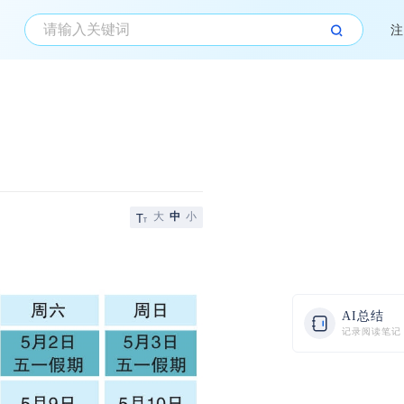
注
大
中
小
AI总结
记录阅读笔记