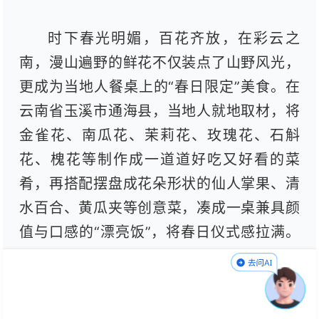
时下春光明媚，百花齐放，在彩云之
南，漫山遍野的鲜花不仅装点了山野风光，
更成为当地人餐桌上的“春日限定”美食。在
云南省玉溪市通海县，当地人就地取材，将
金雀花、南瓜花、茉莉花、玫瑰花、石斛
花、槐花等制作成一道道好吃又好看的菜
肴，再搭配摆盘成花朵形状的仙人掌果、清
水百合、黄瓜夹等创意菜，凑成一桌兼具颜
值与口感的“漂亮饭”，将春日仪式感拉满。
（师云波 王志辉 罗垚）
编辑：谭石艳
责任编辑：钱嘉榀