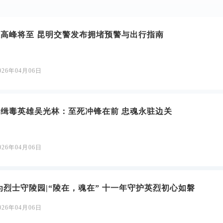
高峰将至 昆明交警发布拥堵预警与出行指南
026年04月06日
缉毒英雄吴光林：至死冲锋在前 忠魂永驻边关
026年04月06日
为烈士守陵园|“陵在，魂在” 十一年守护英烈初心如磐
026年04月06日