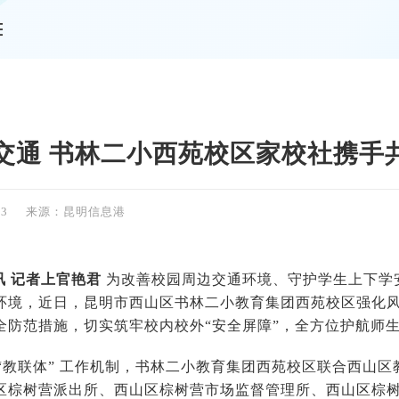
情
交通 书林二小西苑校区家校社携手
23
来源：昆明信息港
讯 记者上官艳君
为改善校园周边交通环境、守护学生上下学
环境，近日，昆明市西山区书林二小教育集团西苑校区强化
全防范措施，切实筑牢校内校外“安全屏障”，全方位护航师
 “教联体” 工作机制，书林二小教育集团西苑校区联合西山
区棕树营派出所、西山区棕树营市场监督管理所、西山区棕