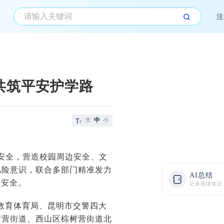
注
共筑平安护学路
大
中
小
安全，营造校园周边安全、文
风险意识，联合多部门精准发力
AI总结
生安全。
记录阅读笔记
区教育体育局、昆明市交警四大
树营街道、西山区棕树营街道北