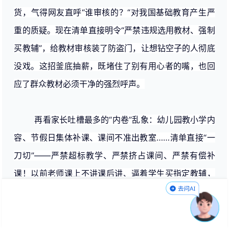
货，气得网友直呼“谁审核的？“对我国基础教育产生严
重的质疑。现在清单直接明令“严禁违规选用教材、强制
买教辅”，给教材审核装了防盗门，让想钻空子的人彻底
没戏。这招釜底抽薪，既堵住了别有用心者的嘴，也回
应了群众教材必须干净的强烈呼声。
再看家长吐槽最多的“内卷”乱象：幼儿园教小学内
容、节假日集体补课、课间不准出教室……清单直接“一
刀切”——严禁超标教学、严禁挤占课间、严禁有偿补
课！以前老师课上不讲课后讲、逼着学生买指定教辅，
现在？门儿都没有！这些规定就像给教育生态“大扫
除”，把那些藏在角落里的私心杂念全清理出去。